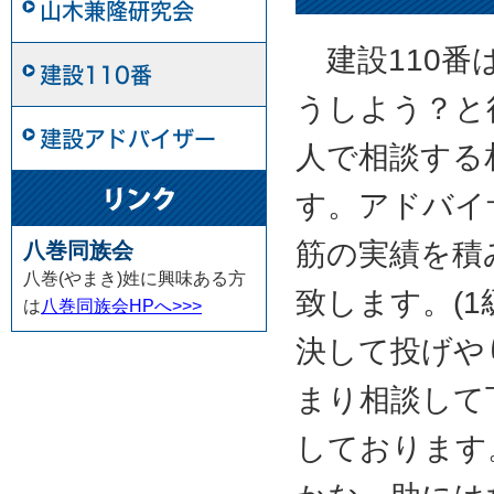
山木兼隆研究会
建設110番
建設110番
うしよう？と
建設アドバイザー
人で相談する
す。アドバイ
筋の実績を積
八巻同族会
八巻(やまき)姓に興味ある方
致します。(1
は
八巻同族会HPへ>>>
決して投げや
まり相談して
しております