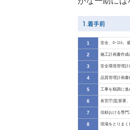
かな一助には
1.着手前
安全、ﾛｰｺｽﾄ
1
施工計画書作成
2
安全環境管理計
3
品質管理計画書
4
工事を順調に進
5
各官庁(監督署
6
信頼おける専門
7
現場をとりまく危
8