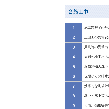
2.施工中
施工過程での注意
1
土留工の異常変
2
掘削時の異常出
3
周辺の地下水の
4
近隣建物の沈下・
5
現場からの排水
6
効率的な足場計
7
暑中・寒中等のｺ
8
大雨、強風等異
9