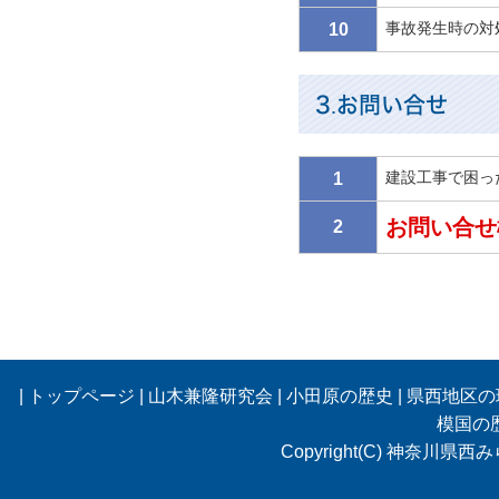
事故発生時の対
10
3.お問い合せ
建設工事で困っ
1
お問い合せ欄
2
|
トップページ
|
山木兼隆研究会
|
小田原の歴史
|
県西地区の
模国の
Copyright(C) 神奈川県西み